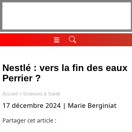
Aller
au
contenu
☰
Menu
Nestlé : vers la fin des eaux
Perrier ?
Accueil
>
Sciences & Santé
17 décembre 2024
|
Marie Berginiat
Partager cet article :