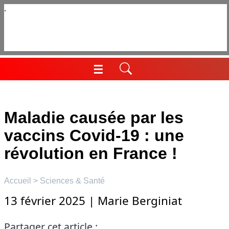
Aller
au
contenu
☰
Menu
Maladie causée par les
vaccins Covid-19 : une
révolution en France !
Accueil
>
Sciences & Santé
13 février 2025
|
Marie Berginiat
Partager cet article :