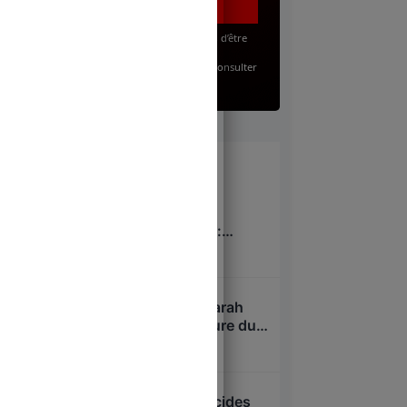
J’accepte, en renseignant mon adresse email, d’être
abonné(e) à la lettre gratuite du Juste Milieu.
Pour en savoir plus sur mes droits, je peux consulter
la
Politique de Confidentialité
.
À lire
Pavillon d’accueil de
l’Assemblée nationale :
nouveau scandale à 53
8 août 2026
millions d’euros
Niel, Bolloré, Attali : Sarah
Knafo, nouvelle créature du
système après Macron ?
7 août 2026
Overdose cachée, suicides