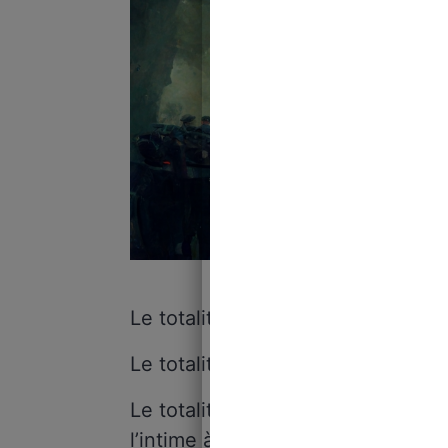
Crédit
Le totalitarisme abhorre l’intime.
Le totalitarisme est terrifié par l’i
Le totalitarisme s’impose parce qu
l’intime à chaque endroit où il se b