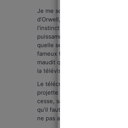
Je me souviens avec une vive ém
d’Orwell, alors que j’avais à pein
l’instinct sont à fleur de peau, o
puissamment sur les représentatio
quelle secousse d’abord par la p
fameux télécran à l’intérieur des 
maudit qui m’avait suggéré l’effroi
la télévision familiale du salon 
Le télécran est un écran au milieu 
projette et écoute, prescrit, obse
cesse, sans relâche. Il crache la 
qu’il faut faire et penser. Et si W
ne pas appliquer servilement les c