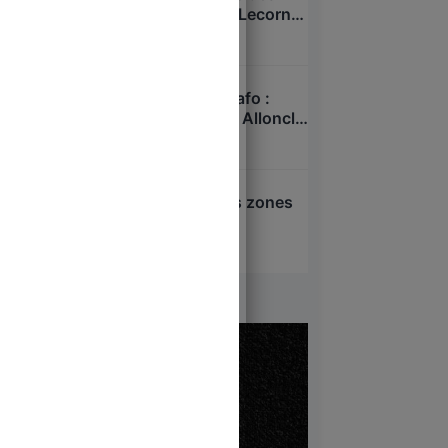
passés sous silence : Lecornu
dans la tourmente ?
7 août 2026
Xavier Niel – Sarah Knafo :
pressions sur Charles Alloncle
et la Commission d’enquête
6 août 2026
sur l’audiovisuel public ?
Attentat d’Annecy : les zones
d’ombre
6 août 2026