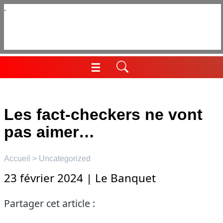
Aller
au
contenu
☰
Menu
Les fact-checkers ne vont
pas aimer…
Accueil
>
Uncategorized
23 février 2024
|
Le Banquet
Partager cet article :