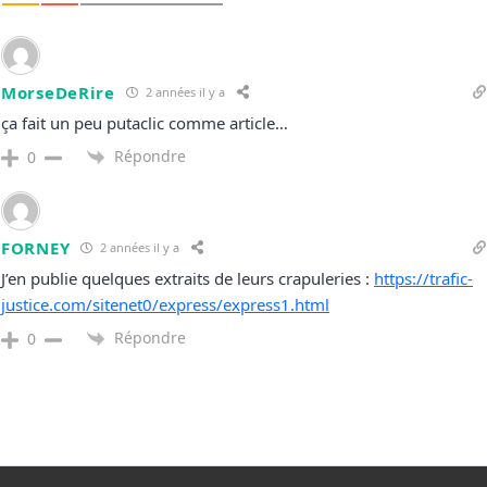
MorseDeRire
2 années il y a
ça fait un peu putaclic comme article…
Répondre
0
FORNEY
2 années il y a
J’en publie quelques extraits de leurs crapuleries :
https://trafic-
justice.com/sitenet0/express/express1.html
Répondre
0