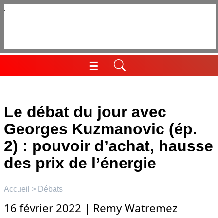
Aller
au
contenu
☰
Menu
Le débat du jour avec
Georges Kuzmanovic (ép.
2) : pouvoir d’achat, hausse
des prix de l’énergie
Accueil
>
Débats
16 février 2022
|
Remy Watremez