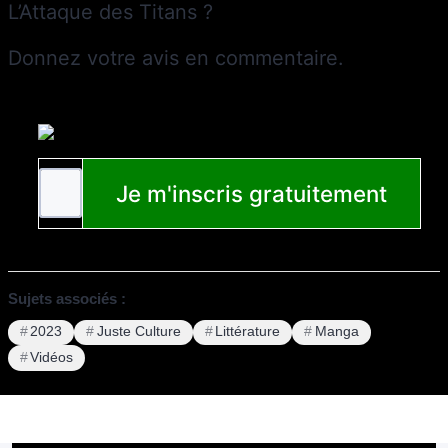
L’Attaque des Titans ?
Donnez votre avis en commentaire.
Sujets associés :
2023
Juste Culture
Littérature
Manga
Vidéos