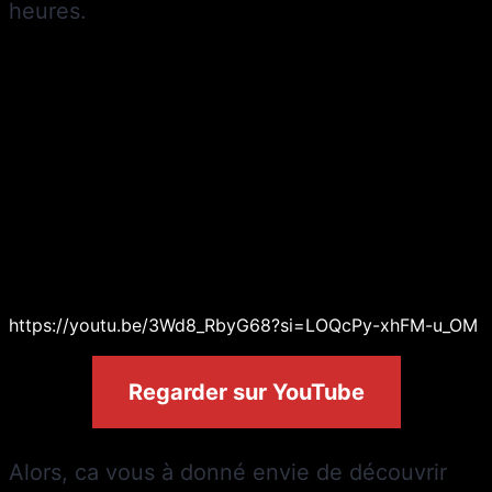
heures.
https://youtu.be/3Wd8_RbyG68?si=LOQcPy-xhFM-u_OM
Regarder sur YouTube
Alors, ca vous à donné envie de découvrir