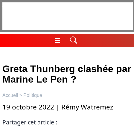
Aller
au
contenu
☰
Menu
Greta Thunberg clashée par
Marine Le Pen ?
Accueil
>
Politique
19 octobre 2022
|
Rémy Watremez
Partager cet article :