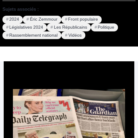
Sujets associés :
2024
Éric Zemmour
Front populaire
Législatives 2024
Les Républicains
Politique
Rassemblement national
Vidéos
Pour aller plus loin