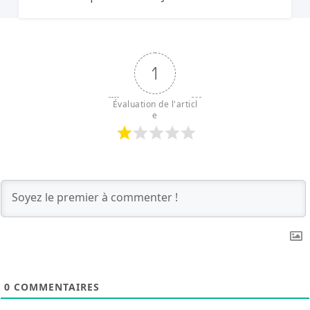
Blanche parle de « pleurnichards tratres ».
1
Évaluation de l'articl
e
0
COMMENTAIRES