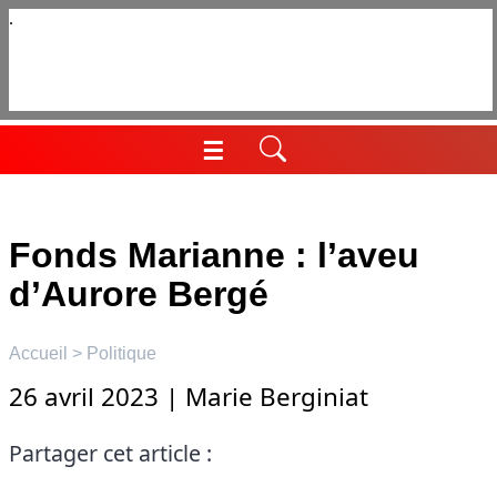
Aller
au
contenu
☰
Menu
Fonds Marianne : l’aveu
d’Aurore Bergé
Accueil
>
Politique
26 avril 2023
|
Marie Berginiat
Partager cet article :