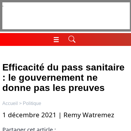
Aller
au
contenu
☰
Menu
Efficacité du pass sanitaire
: le gouvernement ne
donne pas les preuves
Accueil
>
Politique
1 décembre 2021
|
Remy Watremez
Partager cet article :