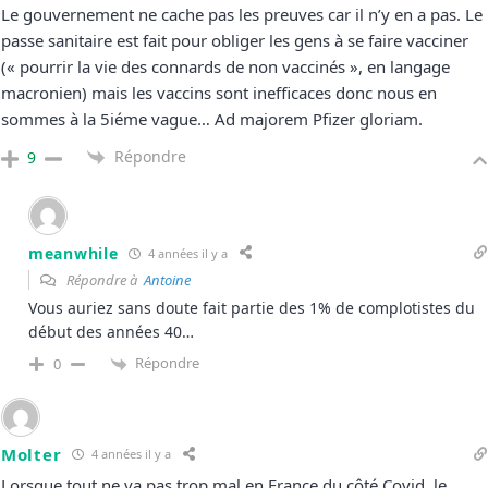
Le gouvernement ne cache pas les preuves car il n’y en a pas. Le
passe sanitaire est fait pour obliger les gens à se faire vacciner
(« pourrir la vie des connards de non vaccinés », en langage
macronien) mais les vaccins sont inefficaces donc nous en
sommes à la 5iéme vague… Ad majorem Pfizer gloriam.
Répondre
9
meanwhile
4 années il y a
Répondre à
Antoine
Vous auriez sans doute fait partie des 1% de complotistes du
début des années 40…
Répondre
0
Molter
4 années il y a
Lorsque tout ne va pas trop mal en France du côté Covid, le