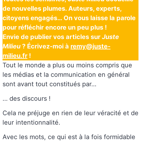
de nouvelles plumes. Auteurs, experts,
citoyens engagés… On vous laisse la parole
pour réfléchir encore un peu plus !
Envie de publier vos articles sur
Juste
Milieu
? Écrivez-moi à
remy@juste-
milieu.fr
!
Tout le monde a plus ou moins compris que
les médias et la communication en général
sont avant tout constitués par…
… des discours !
Cela ne préjuge en rien de leur véracité et de
leur intentionnalité.
Avec les mots, ce qui est à la fois formidable