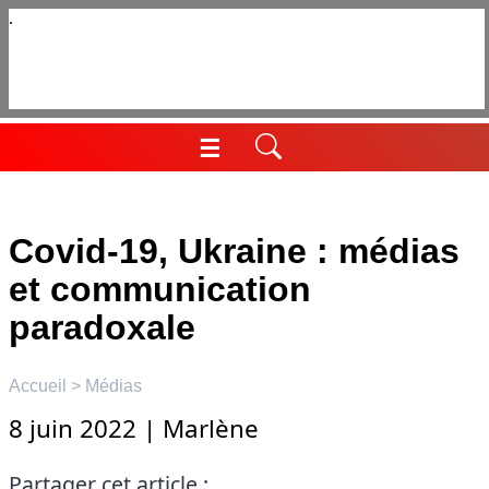
Aller
au
contenu
☰
Menu
Covid-19, Ukraine : médias
et communication
paradoxale
Accueil
>
Médias
8 juin 2022
|
Marlène
Partager cet article :