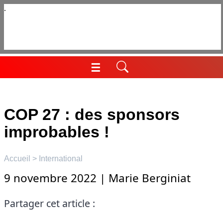
Aller
au
contenu
☰
Menu
COP 27 : des sponsors
improbables !
Accueil
>
International
9 novembre 2022
|
Marie Berginiat
Partager cet article :