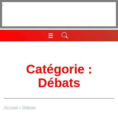
Aller
au
contenu
☰
Menu
Catégorie :
Débats
Accueil
>
Débats