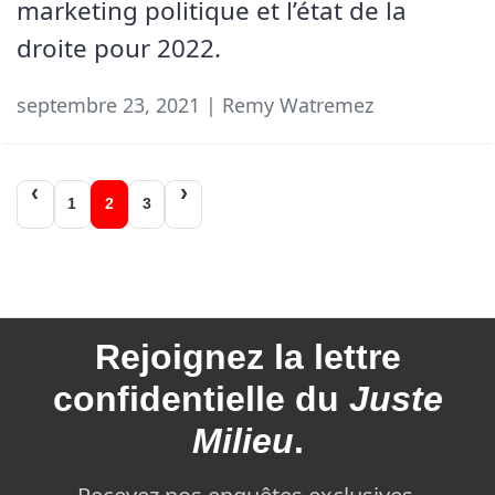
marketing politique et l’état de la
droite pour 2022.
septembre 23, 2021 | Remy Watremez
Navigation
1
2
3
des
articles
Rejoignez la
lettre
confidentielle du
Juste
Milieu
.