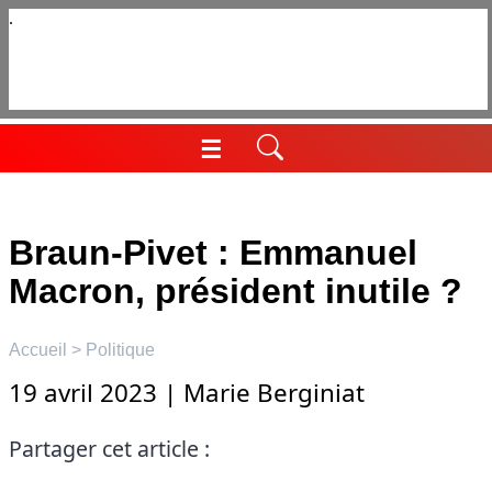
Aller
au
contenu
☰
Menu
Braun-Pivet : Emmanuel
Macron, président inutile ?
Accueil
>
Politique
19 avril 2023
|
Marie Berginiat
Partager cet article :