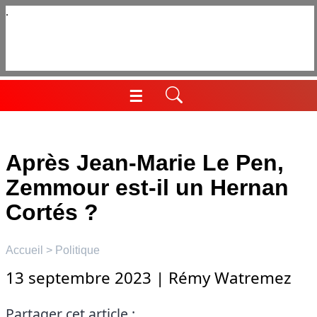
Aller
au
contenu
☰
Menu
Après Jean-Marie Le Pen,
Zemmour est-il un Hernan
Cortés ?
Accueil
>
Politique
13 septembre 2023
|
Rémy Watremez
Partager cet article :