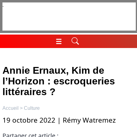
Aller
au
contenu
☰
Menu
Annie Ernaux, Kim de
l’Horizon : escroqueries
littéraires ?
Accueil
>
Culture
19 octobre 2022
|
Rémy Watremez
Partager cet article :