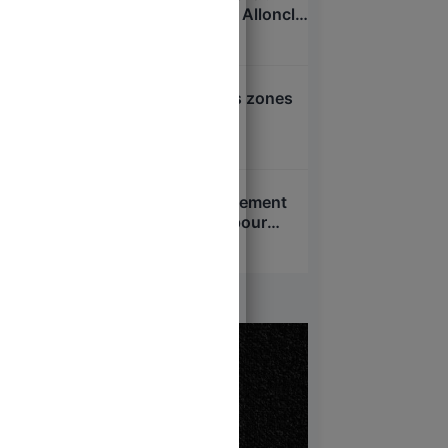
pressions sur Charles Alloncle
et la Commission d’enquête
6 août 2026
sur l’audiovisuel public ?
Attentat d’Annecy : les zones
d’ombre
6 août 2026
Loi Yadan : le gouvernement
veut passer en force pour
interdire l’antisionisme !
5 août 2026