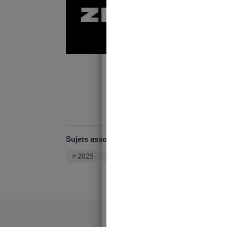
Je déco
Sujets associés :
2025
Culture
Spectacle
Tourné