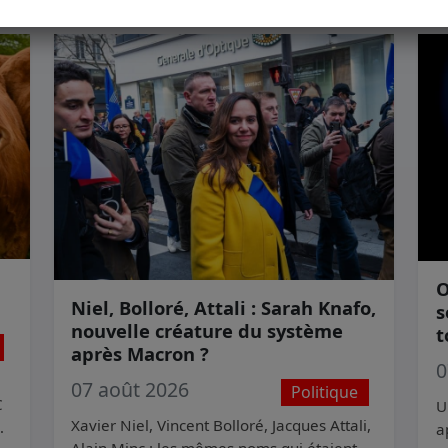
Pour aller plus loin
O
Niel, Bolloré, Attali : Sarah Knafo,
s
nouvelle créature du système
t
après Macron ?
0
07 août 2026
Politique
C
U
Xavier Niel, Vincent Bolloré, Jacques Attali,
on
a