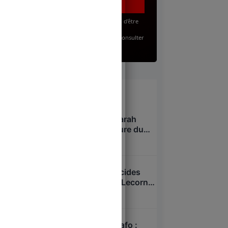
J’accepte, en renseignant mon adresse email, d’être
abonné(e) à la lettre gratuite du Juste Milieu.
Pour en savoir plus sur mes droits, je peux consulter
la
Politique de Confidentialité
.
À lire
Niel, Bolloré, Attali : Sarah
Knafo, nouvelle créature du
système après Macron ?
7 août 2026
Overdose cachée, suicides
passés sous silence : Lecornu
dans la tourmente ?
7 août 2026
Xavier Niel – Sarah Knafo :