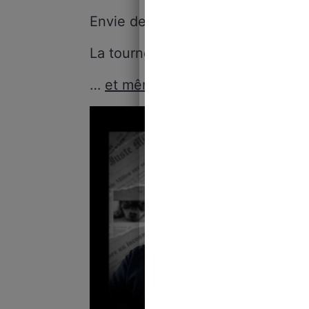
Envie de voir les autres dates ?
La tournée sera un peu partout 
…
et même en Belgique et en Sui