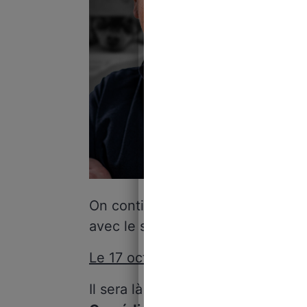
On continue de faire le tour de la
avec le spectacle
Zinzin
!
Le 17 octobre 2025, direction M
Il sera là pour une représentati