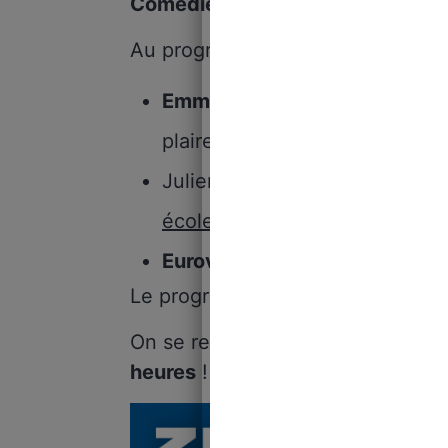
Comédie Club à 20 heures
.
Au programme :
Emmanuel Macron
en prend p
plaire à l’Elysée !
Julien Pain, Rudy Reichstadt :
école extraordinaire
!
Eurovision
: on connaît le gro
Le programme vous tente ?
On se retrouve au
Caméo Comédi
heures
!