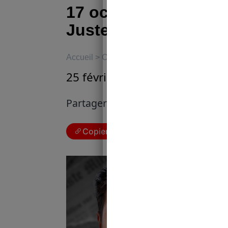
17 octobre 2025 – Zin
Juste Milieu à Metz !
Accueil
>
Culture
25 février 2025
|
Marie Bergin
Partager cet article :
Copier le lien