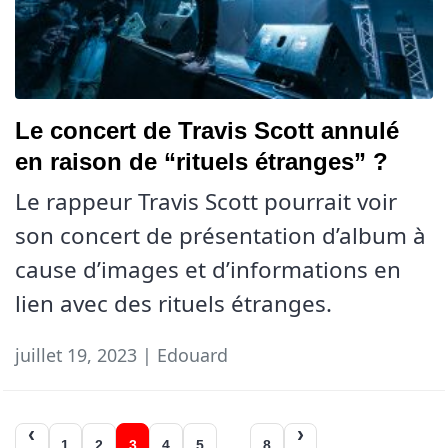
Le concert de Travis Scott annulé
en raison de “rituels étranges” ?
Le rappeur Travis Scott pourrait voir
son concert de présentation d’album à
cause d’images et d’informations en
lien avec des rituels étranges.
juillet 19, 2023 | Edouard
Navigation
1
2
3
4
5
…
8