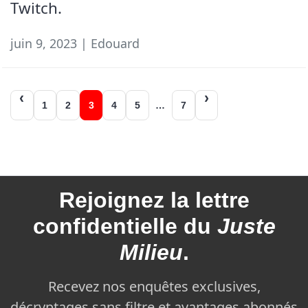
Twitch.
juin 9, 2023 | Edouard
Navigation
1
2
3
4
5
…
7
des
articles
Rejoignez la
lettre
confidentielle du
Juste
Milieu
.
Recevez nos enquêtes exclusives,
décryptages sans filtre et avantages abonnés