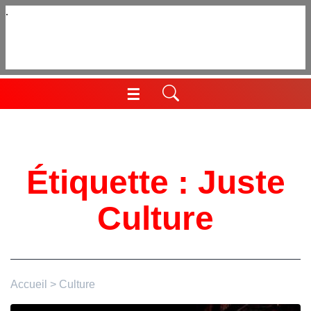
Aller
au
contenu
☰
Menu
Étiquette :
Juste
Culture
Accueil
>
Culture