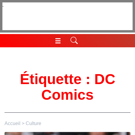
Aller
au
contenu
☰
Menu
Étiquette :
DC
Comics
Accueil
>
Culture