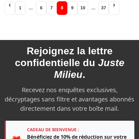
Navigation
1
…
6
7
8
9
10
…
37
des
articles
Rejoignez la
lettre
confidentielle du
Juste
Milieu
.
Recevez nos enquêtes exclusives,
décryptages sans filtre et avantages abonnés
directement dans votre boîte mail.
CADEAU DE BIENVENUE :
Bénéficiez de 10% de réduction sur votre