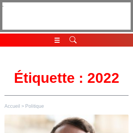
Aller
au
contenu
☰
Menu
Étiquette :
2022
Accueil
>
Politique