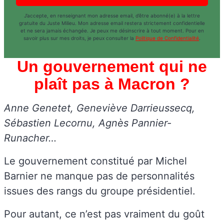
J’accepte, en renseignant mon adresse email, d’être abonné(e) à la lettre
gratuite du Juste Milieu. Mon adresse email restera strictement confidentielle
et ne sera jamais échangée. Je peux me désinscrire à tout moment. Pour en
savoir plus sur mes droits, je peux consulter la
Politique de Confidentialité
.
Un gouvernement qui ne
plaît pas à Macron ?
Anne Genetet, Geneviève Darrieussecq,
Sébastien Lecornu, Agnès Pannier-
Runacher…
Le gouvernement constitué par Michel
Barnier ne manque pas de personnalités
issues des rangs du groupe présidentiel.
Pour autant, ce n’est pas vraiment du goût