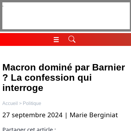
Aller
au
contenu
☰
Menu
Macron dominé par Barnier
? La confession qui
interroge
Accueil
>
Politique
27 septembre 2024
|
Marie Berginiat
Partager cet article :