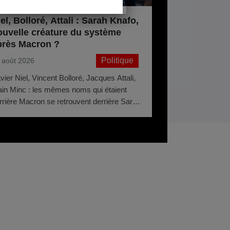
el, Bolloré, Attali : Sarah Knafo,
ouvelle créature du système
près Macron ?
Politique
 août 2026
vier Niel, Vincent Bolloré, Jacques Attali,
ain Minc : les mêmes noms qui étaient
rrière Macron se retrouvent derrière Sarah
afo. Même système. Autres couleurs.