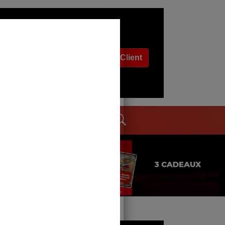
Espace Client
dages
Contact