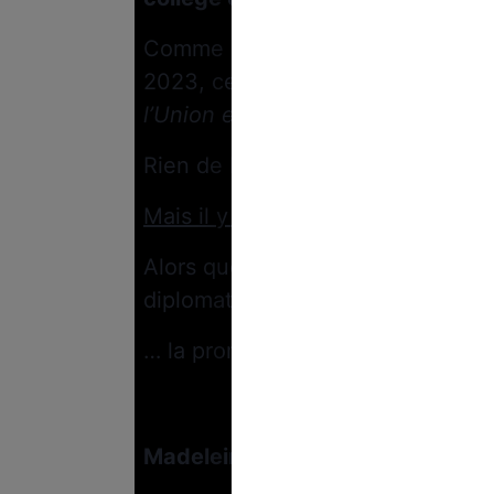
Comme l’explique un article de 
2023, cette école est censée “
fo
l’Union européenne
”.
Rien de bien surprenant jusque-l
Mais il y a un mais
!
Alors que chaque promotion porte
diplomatique…
… la promotion 2023-2024 aura un
La promotion 
Madeleine Albright
est morte le