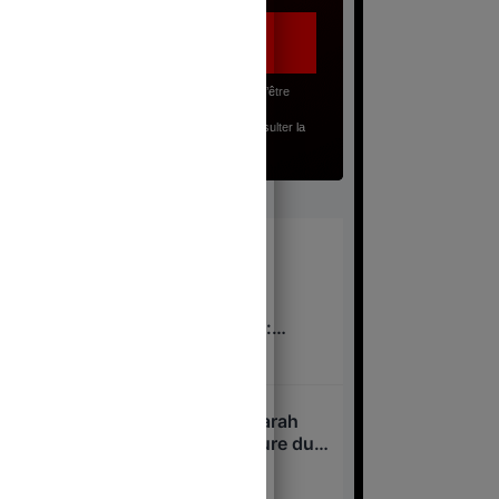
J’accepte, en renseignant mon adresse email, d’être
abonné(e) à la lettre gratuite du Juste Milieu.
Pour en savoir plus sur mes droits, je peux consulter la
Politique de Confidentialité
.
À lire
Pavillon d’accueil de
l’Assemblée nationale :
nouveau scandale à 53
8 août 2026
millions d’euros
Niel, Bolloré, Attali : Sarah
Knafo, nouvelle créature du
système après Macron ?
7 août 2026