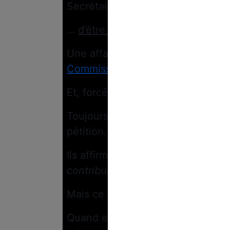
Secrétaire d’État de 1997 à 2001, e
…
d’être américaine
!
Une affaire qui n’est pas sans ra
Commission européenne avant sa 
Et, forcément, cela fait réagir !
Toujours d’après
Marianne
, plusi
pétition.
Ils affirment : “
Nous pensons que M
contribué au projet européen en t
Mais ce n’est pas tout.
Quand elle était secrétaire d’État