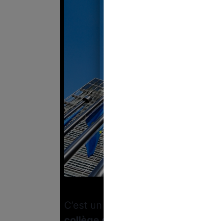
Crédi
C’est un fait assez peu connu : l
collège de l’Europe
.