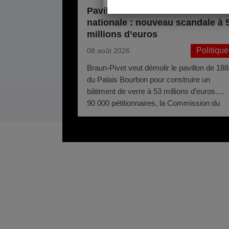
Pavillon d’accueil de l’Assemblé
nationale : nouveau scandale à 
millions d’euros
Politique
08 août 2026
Braun-Pivet veut démolir le pavillon de 18
du Palais Bourbon pour construire un
bâtiment de verre à 53 millions d’euros.
90 000 pétitionnaires, la Commission du
Vieux Paris et l’Unesco s’y opposent. Elle
relance quand même.