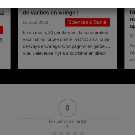
DNC : nouvelle vaccination forcée
e
Ni
de vaches en Ariège !
53
n
Sciences & Santé
07 août 2026
a
6h du matin, 30 gendarmes, la sous-préfète :
07
vaccination forcée contre la DNC à La Table
88
Xa
de Gaya en Ariège. Compagnon en garde à
Al
vue. L’éleveuse Kyria a tout filmé en direct.
de
Kn
0
Évaluation de l'articl
e