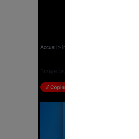
Union européenne : 
promotion des étudi
Accueil
>
International
6 novembre 2023
|
Marie Berginiat
Partager cet article :
Copier le lien