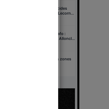
Overdose cachée, suicides
passés sous silence : Lecornu
dans la tourmente ?
7 août 2026
Xavier Niel – Sarah Knafo :
pressions sur Charles Alloncle
et la Commission d’enquête
6 août 2026
sur l’audiovisuel public ?
Attentat d’Annecy : les zones
d’ombre
6 août 2026