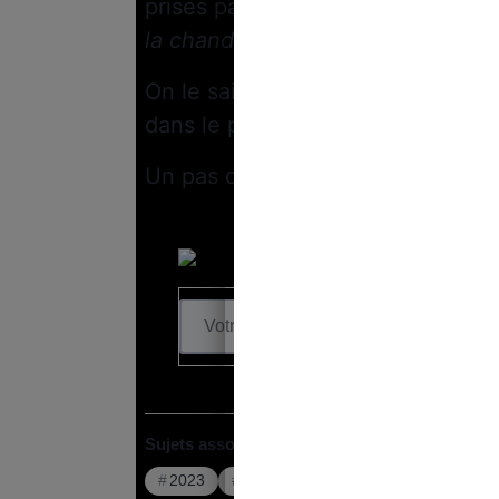
prises par l’ONU contre l’Irak étai
la chandelle
”.
On le sait aujourd’hui : ces sanct
dans le pays,
créant une augmenta
Un pas de plus vers l’allégeance
Sujets associés :
2023
États-Unis
Fiona Scott Morton