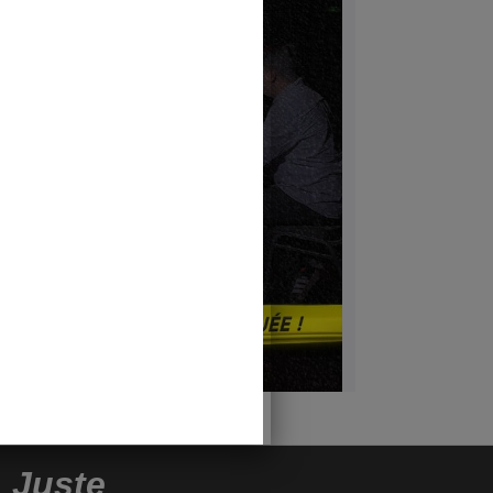
u
Juste