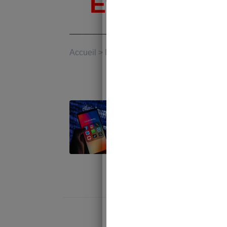
Étiquette :
Accueil
>
Médias
La « taxe f
Reichstadt
Rudy Reichst
place une t
diffusant de
janvier 27, 202
Rudy Reich