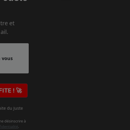
tre et
il.
n vous
ITE ! 🚀
ite du Juste
e désinscrire à
identialité
.