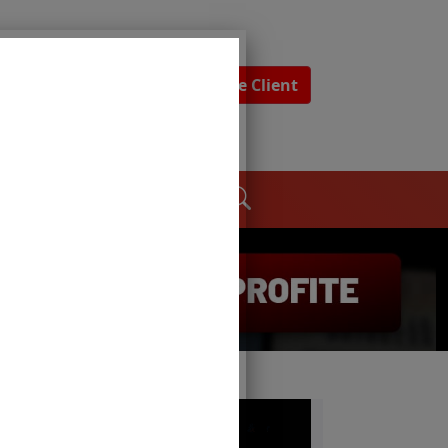
Espace Client
dages
Contact