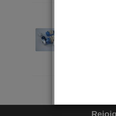
Rudy Reichs
checkeurs 
Rudy Reichst
30 mai 2023.
subventions 
juin 6, 2023 | 
Rejoi