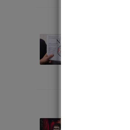
Pain, Reich
fact-check
La vidéo de
jeté un fro
checkers qui
janvier 13, 202
Rudy Reichs
pour le Fa
Juste Milieu