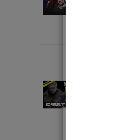
meilleures 
nouveau for
octobre 21, 202
MÉLENCHON
BARJOTS 
Juste Milie
l’hebdomada
exceptionnel
!
août 23, 2024 |