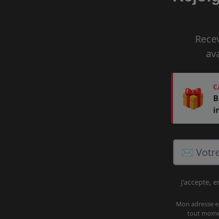
Recev
av
C
🎁
B
i
J'accepte, 
Mon adresse em
tout momen