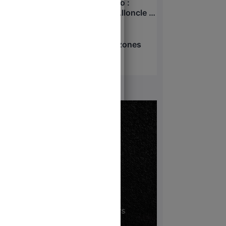
Xavier Niel – Sarah Knafo :
pressions sur Charles Alloncle et
la Commission d’enquête sur
6 août 2026
l’audiovisuel public ?
Attentat d’Annecy : les zones
d’ombre
6 août 2026