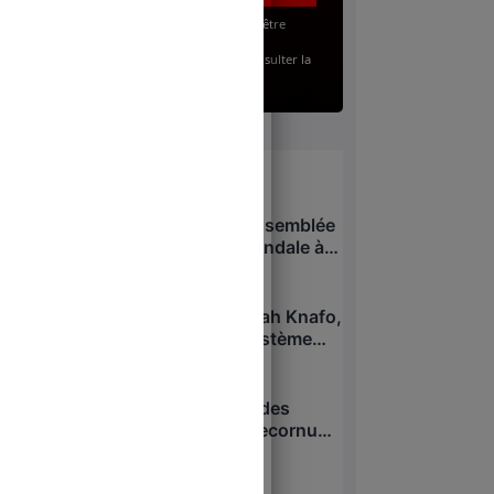
’accepte, en renseignant mon adresse email, d’être
bonné(e) à la lettre gratuite du Juste Milieu.
our en savoir plus sur mes droits, je peux consulter la
olitique de Confidentialité
.
À lire
Pavillon d’accueil de l’Assemblée
nationale : nouveau scandale à
53 millions d’euros
8 août 2026
Niel, Bolloré, Attali : Sarah Knafo,
nouvelle créature du système
après Macron ?
7 août 2026
Overdose cachée, suicides
passés sous silence : Lecornu
dans la tourmente ?
7 août 2026