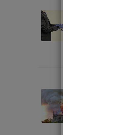
le clash
Rudy Reichs
débattu sur 
Roumanie et
janvier 13, 202
Notre-Dame 
Rudy Reichs
revenus sur
de Paris… et
janvier 13, 202