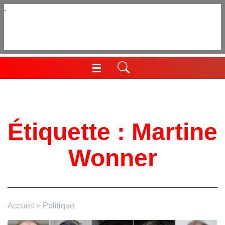
Aller
au
contenu
☰
Menu
Étiquette :
Martine
Wonner
Accueil
>
Politique