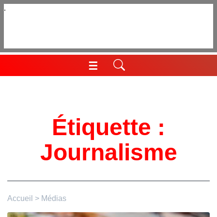
Aller
au
contenu
☰
Menu
Étiquette :
Journalisme
Accueil
>
Médias