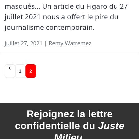
masqués… Un article du Figaro du 27
juillet 2021 nous a offert le pire du
journalisme contemporain.
juillet 27, 2021 | Remy Watremez
Navigation
1
2
des
articles
Rejoignez la
lettre
confidentielle du
Juste
Milieu
.