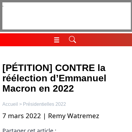
Aller
au
contenu
☰
Menu
[PÉTITION] CONTRE la
réélection d’Emmanuel
Macron en 2022
Accueil
>
Présidentielles 2022
7 mars 2022
|
Remy Watremez
Partager cet article :