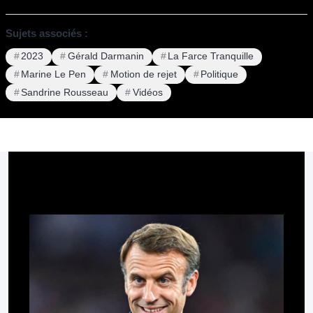
Sujets associés :
2023
Gérald Darmanin
La Farce Tranquille
Marine Le Pen
Motion de rejet
Politique
Sandrine Rousseau
Vidéos
Pour aller plus loin