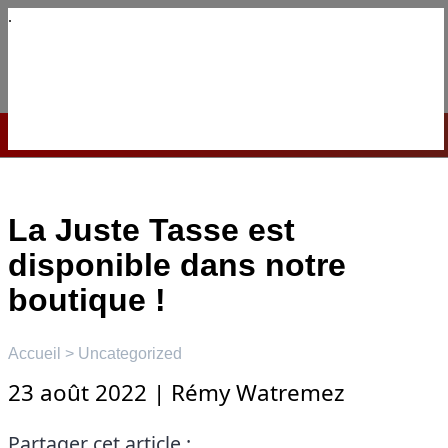
Aller
au
contenu
☰
Menu
La Juste Tasse est
disponible dans notre
boutique !
Accueil
>
Uncategorized
23 août 2022
|
Rémy Watremez
Partager cet article :