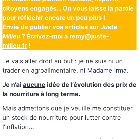
citoyens engagés… On vous laisse la parole
pour réfléchir encore un peu plus !
Envie de publier vos articles sur
Juste
Milieu
? Écrivez-moi à
remy@juste-
milieu.fr
!
Je vais aller droit au but : je ne suis ni un
trader en agroalimentaire, ni Madame Irma.
Je n’ai
aucune
idée de l’évolution des prix de
la nourriture à long terme.
Mais admettons que je veuille me constituer
un stock de nourriture pour lutter contre
l’inflation…