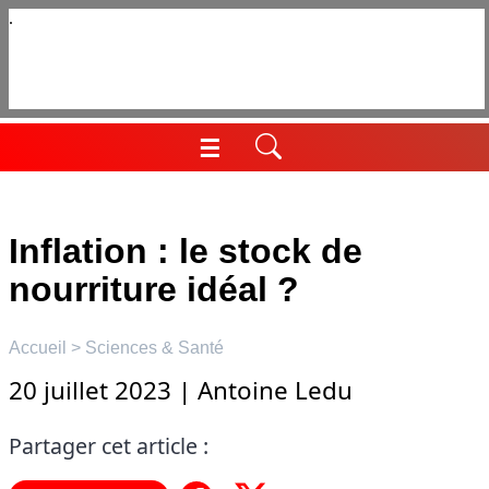
Aller
au
contenu
☰
Menu
Inflation : le stock de
nourriture idéal ?
Accueil
>
Sciences & Santé
20 juillet 2023
|
Antoine Ledu
Partager cet article :