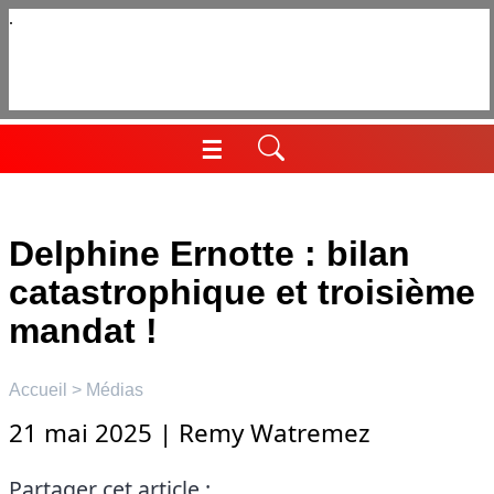
Aller
au
contenu
☰
Menu
Delphine Ernotte : bilan
catastrophique et troisième
mandat !
Accueil
>
Médias
21 mai 2025
|
Remy Watremez
Partager cet article :