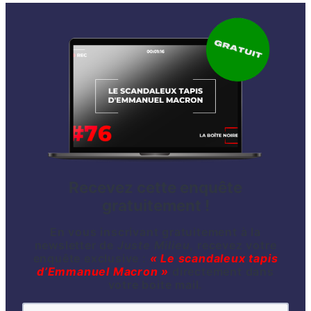
Recevez cette enquête
gratuitement !
En vous inscrivant gratuitement à la
newsletter de
Juste Milieu
, recevez votre
enquête exclusive :
« Le scandaleux tapis
d’Emmanuel Macron »
directement dans
votre boite mail.