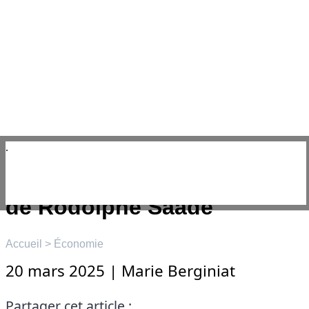
Aller
au
contenu
☰
Menu
Crise sanitaire et transport
maritime : les records fous
de Rodolphe Saadé
Accueil
>
Économie
20 mars 2025
|
Marie Berginiat
Partager cet article :