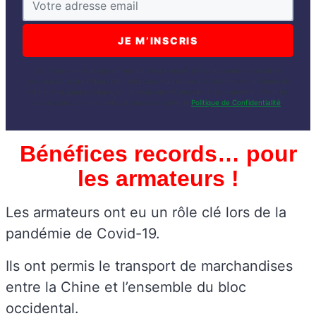
J’accepte, en renseignant mon adresse email, d’être abonné(e) à la lettre
gratuite du Juste Milieu. Mon adresse email restera strictement confidentielle
et ne sera jamais échangée. Je peux me désinscrire à tout moment. Pour en
savoir plus sur mes droits, je peux consulter la
Politique de Confidentialité
.
Bénéfices records… pour
les armateurs !
Les armateurs ont eu un rôle clé lors de la
pandémie de Covid-19.
Ils ont permis le transport de marchandises
entre la Chine et l’ensemble du bloc
occidental.