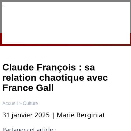
Aller
au
contenu
☰
Menu
Claude François : sa
relation chaotique avec
France Gall
Accueil
>
Culture
31 janvier 2025
|
Marie Berginiat
Partager cet article :