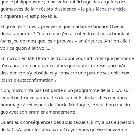
que le philippotisme ; mais votre rabâchage des arguties des
guimauves de la « résisto-dissidence » la plus lâche (« article
cinquante ! ») est pitoyable.
Et qu’en est-il des « preuves » que madame Candace Owens
devait apporter ? Tout ce que j’en ai entendu est aussi branlant
(sans jeu de mot) que les « preuves » antérieures. Ah ! on allait
voir ce qu’on allait voir… !
Et micron en MK Ultra ? le truc dont vous affirmez que personne
n’en aurait entendu parler, alors que toute la « résistance »/«
dissidence » s’y obsède et y consacre une part de ses délicieux
loisirs d’autoconfirmation ?
Non, micron n’a pas fait partie d’un programme de la C.I.A. sur
lequel on trouve partout les documents déclassifiés (rendons
hommage à cet aspect de l’oncle Merloque, le seul bon truc du
gus avec son premier amendement).
Quant aux conséquences des abus sexuels, il n’y a pas eu besoin
de la C.I.A. pour les découvrir. Croyez-vous qu’Eisenhower ne