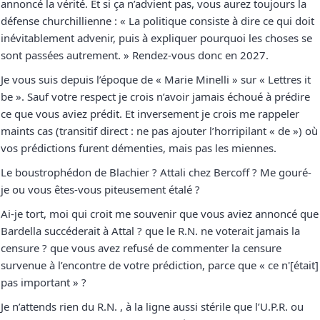
annoncé la vérité. Et si ça n’advient pas, vous aurez toujours la
défense churchillienne : « La politique consiste à dire ce qui doit
inévitablement advenir, puis à expliquer pourquoi les choses se
sont passées autrement. » Rendez-vous donc en 2027.
Je vous suis depuis l’époque de « Marie Minelli » sur « Lettres it
be ». Sauf votre respect je crois n’avoir jamais échoué à prédire
ce que vous aviez prédit. Et inversement je crois me rappeler
maints cas (transitif direct : ne pas ajouter l’horripilant « de ») où
vos prédictions furent démenties, mais pas les miennes.
Le boustrophédon de Blachier ? Attali chez Bercoff ? Me gouré-
je ou vous êtes-vous piteusement étalé ?
Ai-je tort, moi qui croit me souvenir que vous aviez annoncé que
Bardella succéderait à Attal ? que le R.N. ne voterait jamais la
censure ? que vous avez refusé de commenter la censure
survenue à l’encontre de votre prédiction, parce que « ce n'[était]
pas important » ?
Je n’attends rien du R.N. , à la ligne aussi stérile que l’U.P.R. ou