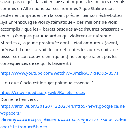
savait pas ce qu’il faisait en laissant impunis les milliers de viols
commis en Allemagne par ses hommes ? que Staline était
seulement imprudent en laissant prêcher par son lèche-bottes
Ilya Ehrenbourg le viol systématique – des millions de viols
accomplis ? que les « bérets basques avec d’autres brassards »
(euh…) évoqués par Audiard et qui violèrent et tuèrent «
Mirettes », la jeune prostituée dont il était amoureux (avant,
précisa-t-il dans La Nuit, le jour et toutes les autres nuits, de
pisser sur son cadavre en rigolant) ne comprenaient pas les
conséquences de ce qu’ils faisaient ?
https://www.youtube.com/watch?v=3mziRV37RNQ&t=357s
… ou que Cloclo est le sujet politique essentiel ?
https://en.wikipedia.org/wiki/Ballets_roses
Donne le lien vers :
https://archive.ph/20120712202744/http://news.google.ca/ne
wspapers?
id=YK0yAAAAIBAJ&sjid=teoFAAAAIBAJ&pg=2227,254381&dq=
andré-le-troquer&hl=en