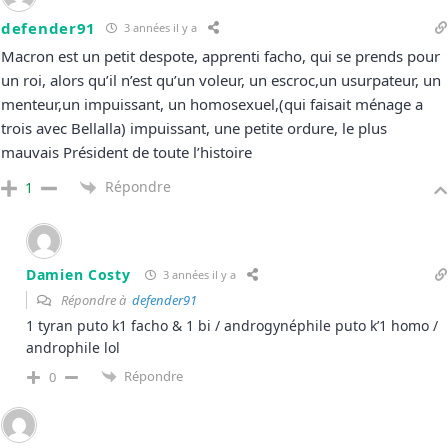
defender91
3 années il y a
Macron est un petit despote, apprenti facho, qui se prends pour
un roi, alors qu’il n’est qu’un voleur, un escroc,un usurpateur, un
menteur,un impuissant, un homosexuel,(qui faisait ménage a
trois avec Bellalla) impuissant, une petite ordure, le plus
mauvais Président de toute l’histoire
Répondre
1
Damien Costy
3 années il y a
Répondre à
defender91
1 tyran puto k1 facho & 1 bi / androgynéphile puto k’1 homo /
androphile lol
Répondre
0