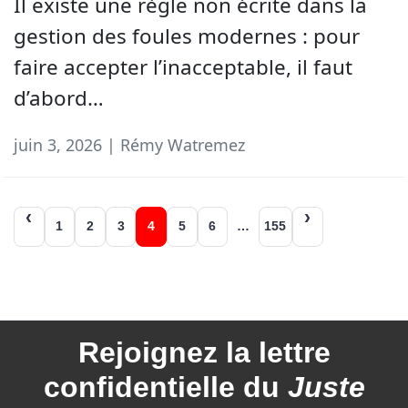
Il existe une règle non écrite dans la
gestion des foules modernes : pour
faire accepter l’inacceptable, il faut
d’abord…
juin 3, 2026 | Rémy Watremez
Navigation
1
2
3
4
5
6
…
155
des
articles
Rejoignez la
lettre
confidentielle du
Juste