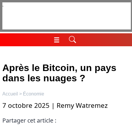
Aller
au
contenu
☰
Menu
Après le Bitcoin, un pays
dans les nuages ?
Accueil
>
Économie
7 octobre 2025
|
Remy Watremez
Partager cet article :