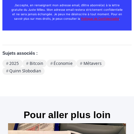
J’accepte, en renseignant mon adresse email, d’être abonné(e) à la lettre
gratuite du Juste Milieu. Mon adresse email restera strictement confidentielle
et ne sera jamais échangée. Je peux me désinscrire à tout moment. Pour en
savoir plus sur mes droits, je peux consulter la
Politique de Confidentialité
.
Sujets associés :
2025
Bitcoin
Économie
Métavers
Quinn Slobodian
Pour aller plus loin