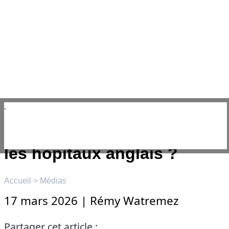
Aller
au
contenu
☰
Menu
Affaire Savile : un
pédocriminel autorisé dans
les hôpitaux anglais ?
Accueil
>
Médias
17 mars 2026
|
Rémy Watremez
Partager cet article :