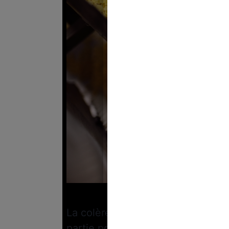
Crédi
La colère gronde chez bon nombre
partie pour diminuer.