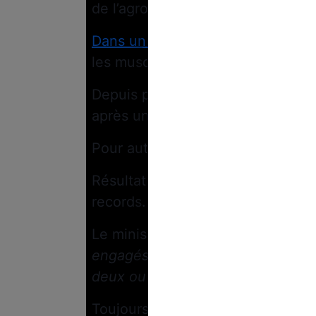
de l’agro-alimentaire ?
Dans un article du
Figaro
du 7 ju
les muscles.
Depuis plusieurs mois, le coût d
après une explosion au déclenchem
Pour autant, cette baisse signific
Résultat : les industriels de l’ag
records.
Le ministre de l’Économie se veut
engagés à rouvrir les négociatio
deux ou trois l’ont fait
”.
Toujours dans
Le Figaro
, Bruno L