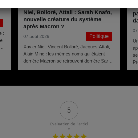
ée
O
Niel, Bolloré, Attali : Sarah Knafo,
p
nouvelle créature du système
d
après Macron ?
07
 :
Politique
07 août 2026
le
Un
Xavier Niel, Vincent Bolloré, Jacques Attali,
à
ap
Alain Minc : les mêmes noms qui étaient
se
derrière Macron se retrouvent derrière Sarah
Pr
Knafo. Même système. Autres couleurs.
na
5
Évaluation de l'articl
e