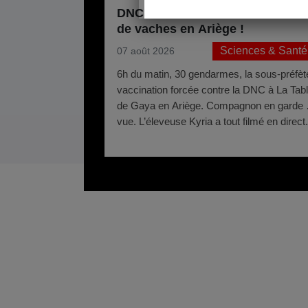
DNC : nouvelle vaccination forc
de vaches en Ariège !
Sciences & Santé
07 août 2026
6h du matin, 30 gendarmes, la sous-préfète
vaccination forcée contre la DNC à La Tab
de Gaya en Ariège. Compagnon en garde 
vue. L’éleveuse Kyria a tout filmé en direct.