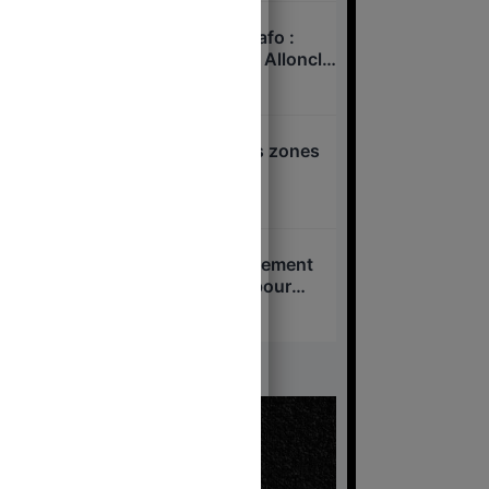
Xavier Niel – Sarah Knafo :
pressions sur Charles Alloncle
et la Commission d’enquête
6 août 2026
sur l’audiovisuel public ?
Attentat d’Annecy : les zones
d’ombre
6 août 2026
Loi Yadan : le gouvernement
veut passer en force pour
interdire l’antisionisme !
5 août 2026