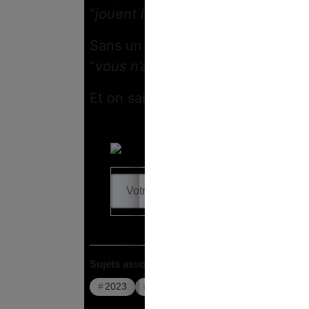
“
jouent la montre
”.
Sans un début de négociation avan
“
vous n’aurez aucun effet sur les
Et on sait déjà qui sera (
encore
) 
Sujets associés :
2023
Agro-alimentaire
Bruno Le Mai