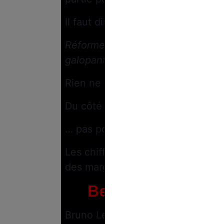
Il faut dire que, depuis plusieurs 
Réforme des retraites, sentiment 
galopante…
Rien ne va dans le bon sens et l’a
Du côté de l’agroalimentaire, le
… pas pour tout le monde !
Les chiffres du ministère de l’Éc
des marges de
48,1%
.
Bercy s’alerte su
Bruno Le Maire va-t-il entamer un