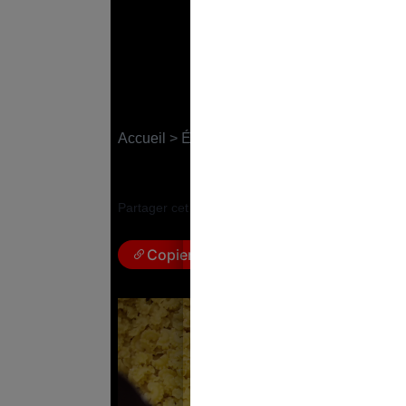
48,1 % : la marge hi
l’agroalimentaire
Accueil
>
Économie
7 juin 2023
|
Marie Berginiat
Partager cet article :
Copier le lien