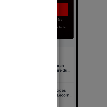
J’accepte, en renseignant mon adresse email, d’être
abonné(e) à la lettre gratuite du Juste Milieu.
Pour en savoir plus sur mes droits, je peux consulter la
Politique de Confidentialité
.
À lire
Niel, Bolloré, Attali : Sarah
Knafo, nouvelle créature du
système après Macron ?
7 août 2026
Overdose cachée, suicides
passés sous silence : Lecornu
dans la tourmente ?
7 août 2026