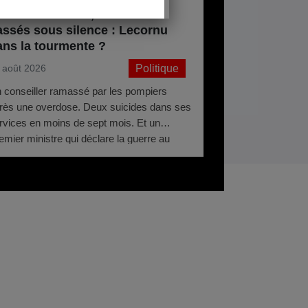
verdose cachée, suicides
assés sous silence : Lecornu
ans la tourmente ?
Politique
 août 2026
 conseiller ramassé par les pompiers
rès une overdose. Deux suicides dans ses
rvices en moins de sept mois. Et un
emier ministre qui déclare la guerre au
rcotrafic. Matignon sous pression.