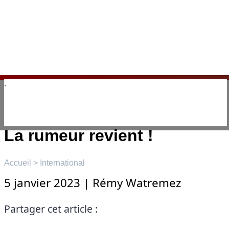
Aller
au
contenu
☰
Menu
Vladimir Poutine mourant ?
La rumeur revient !
Accueil
>
International
5 janvier 2023
|
Rémy Watremez
Partager cet article :