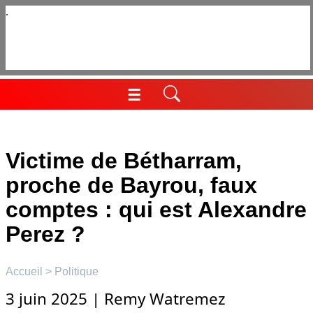
Aller
au
contenu
☰
Menu
Victime de Bétharram,
proche de Bayrou, faux
comptes : qui est Alexandre
Perez ?
Accueil
>
Politique
3 juin 2025
|
Remy Watremez