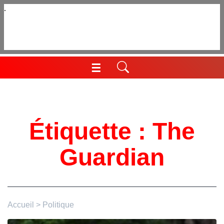
Aller
au
contenu
☰
Menu
Étiquette :
The
Guardian
Accueil
>
Politique