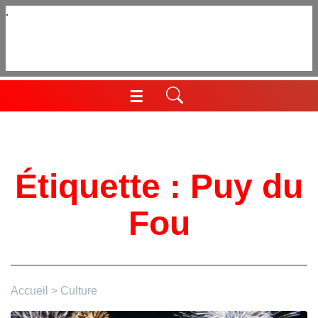
Aller
au
contenu
☰
Menu
Étiquette :
Puy du
Fou
Accueil
>
Culture