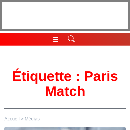
Aller
au
contenu
☰
Menu
Étiquette :
Paris
Match
Accueil
>
Médias