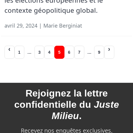
les élections européennes et le
contexte géopolitique global.
avril 29, 2024 | Marie Berginiat
Navigation
1
…
3
4
5
6
7
…
9
des
articles
Rejoignez la
lettre
confidentielle du
Juste
Milieu
.
Recevez nos enquêtes exclusives,