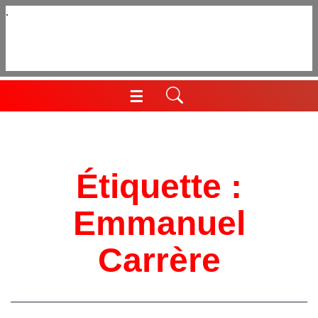
Aller
au
contenu
☰
Menu
Étiquette :
Emmanuel
Carrère