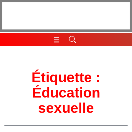
Aller
au
contenu
☰
Menu
Étiquette :
Éducation
sexuelle