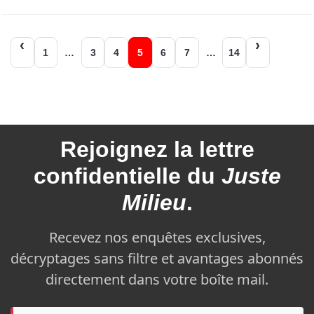
Navigation
1
…
3
4
5
6
7
…
14
des
articles
Rejoignez la
lettre
confidentielle du
Juste
Milieu
.
Recevez nos enquêtes exclusives,
décryptages sans filtre et avantages abonnés
directement dans votre boîte mail.