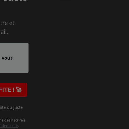
tre et
il.
n vous
ITE ! 🚀
ite du Juste
e désinscrire à
identialité
.