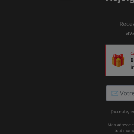
Recev
av
C
🎁
B
i
J'accepte, 
Mon adresse em
tout momen