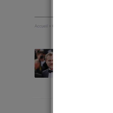
Étiquet
Accueil
>
Culture
Batman : le
Christophe
Juste Cultu
lesquelles l
appuyés.
août 3, 2023 |
DC Comics 