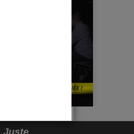
u
Juste