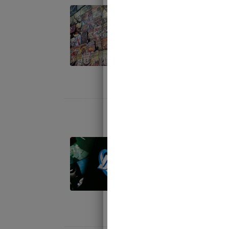
Après les éc
Adam, l’uni
Comics serai
juillet 31, 2023
Eisner Awa
Les Eisner 
Comic-con d
de coeur de
juillet 24, 202