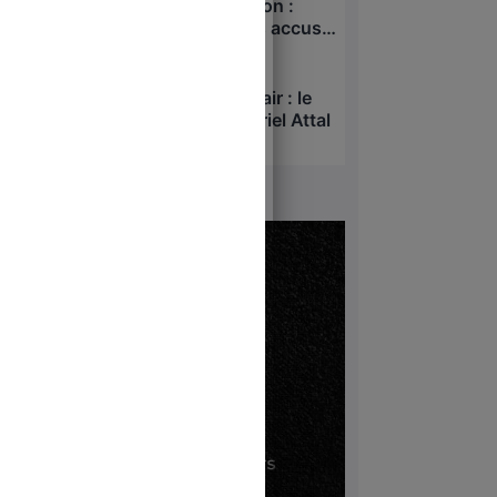
Deux suicides à Matignon :
Lecornu sur le banc des accusés
?
4 août 2026
Sécurité civile et Canadair : le
gros mensonge de Gabriel Attal
29 juillet 2026