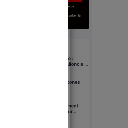
’accepte, en renseignant mon adresse email, d’être
bonné(e) à la lettre gratuite du Juste Milieu.
our en savoir plus sur mes droits, je peux consulter la
olitique de Confidentialité
.
À lire
Xavier Niel – Sarah Knafo :
pressions sur Charles Alloncle et
la Commission d’enquête sur
6 août 2026
l’audiovisuel public ?
Attentat d’Annecy : les zones
d’ombre
6 août 2026
Loi Yadan : le gouvernement
veut passer en force pour
interdire l’antisionisme !
5 août 2026