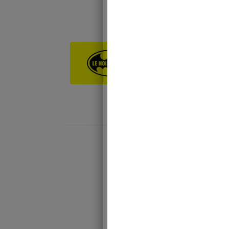
Le mois Bat
DC Comics F
de trouver l
l’hexagone 
septembre 6, 2