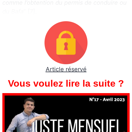
comme l’obtention du permis de conduire ou
du Bafa
” [7].
Article réservé
Vous voulez lire la suite ?