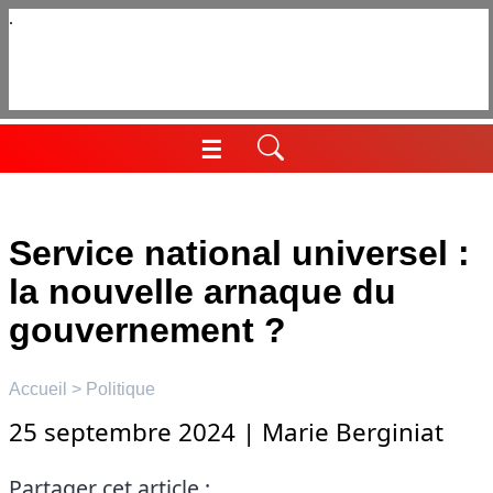
Aller
au
contenu
☰
Menu
Service national universel :
la nouvelle arnaque du
gouvernement ?
Accueil
>
Politique
25 septembre 2024
|
Marie Berginiat
Partager cet article :