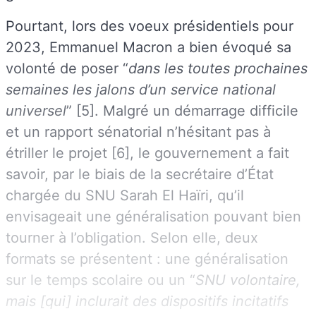
Pourtant, lors des voeux présidentiels pour
2023, Emmanuel Macron a bien évoqué sa
volonté de poser “
dans les toutes prochaines
semaines les jalons d’un service national
universel
” [5]. Malgré un démarrage difficile
et un rapport sénatorial n’hésitant pas à
étriller le projet [6], le gouvernement a fait
savoir, par le biais de la secrétaire d’État
chargée du SNU Sarah El Haïri, qu’il
envisageait une généralisation pouvant bien
tourner à l’obligation. Selon elle, deux
formats se présentent : une généralisation
sur le temps scolaire ou un “
SNU volontaire,
mais [qui] inclurait des dispositifs incitatifs