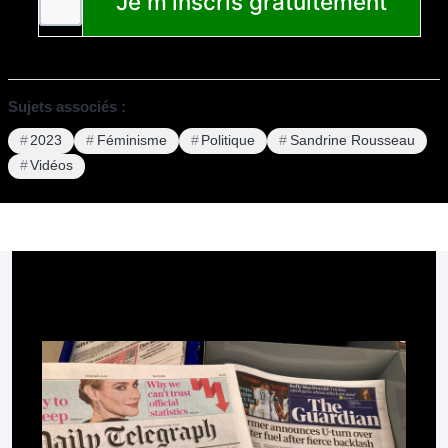
Sujets associés :
2023
Féminisme
Politique
Sandrine Rousseau
Vidéos
Pour aller plus loin